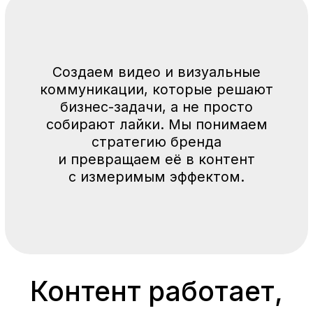
Мы поможем разобраться, что, для кого
и зачем вы хотите рассказать.
JB Group — это команда, которая
соединяет маркетинг и визуальный
сторителлинг. Сначала формулируем
идею и аудиторию, затем создаем видео
и визуалы, которые приводят клиентов.
(1)
Анализ целевой
аудитории и
конкурентов
(2)
Коммуникационная
стратегия