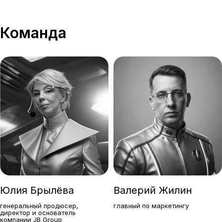
Команда
INFO@JB-GROUP.RU
WHATSAPP
TELEGRAM
+7 (423) 274-30-00
​Проспект 100-летия Владивостока, 155 к10​
С любовью к своему делу!
2017-2025
Юлия Брылёва
Валерий Жилин
генеральный продюсер,
главный по маркетингу
политика конфиденциальности
директор и основатель
компании JB Group