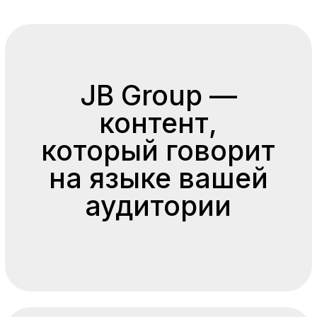
Создаем видео и визуальные
коммуникации, которые решают
бизнес-задачи, а не просто
собирают лайки. Мы понимаем
стратегию бренда
и превращаем её в контент
с измеримым эффектом.
Контент работает,
когда за ним стоит
стратегия