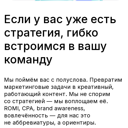
Как строится работа
с JB Group
(1)
Диагностика задачи
Цели, аудитория, форматы, KPI.