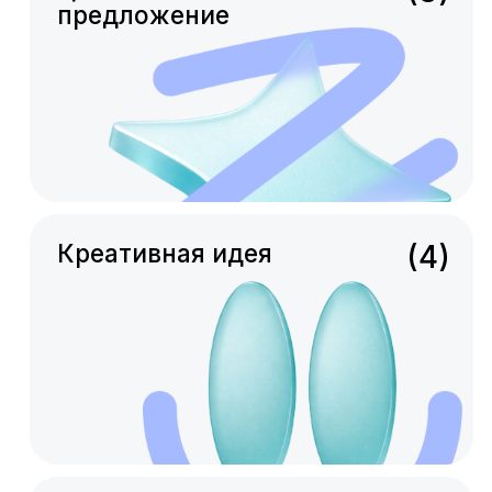
команду
Мы поймём вас с полуслова. Превратим
маркетинговые задачи в креативный,
работающий контент. Мы не спорим
со стратегией — мы воплощаем её.
ROMI, CPA, brand awareness,
вовлечённость — для нас это
не аббревиатуры, а ориентиры.