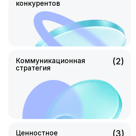
(5)
Продакшен
(6)
Отчёты, метрики
Если у вас уже есть
стратегия, гибко
встроимся в вашу