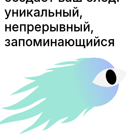
JB Group —
контент,
который говорит
на языке вашей
аудитории